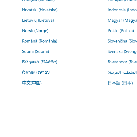
Hrvatski (Hrvatska)
Indonesia (Indo
Lietuvių (Lietuva)
Magyar (Magya
Norsk (Norge)
Polski (Polska)
Română (România)
Slovenčina (Slo
Suomi (Suomi)
Svenska (Sverig
Ελληνικά (Ελλάδα)
Български (Бъл
المنطقة العربية
עברית (ישראל)
中文(中国)
日本語 (日本)