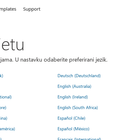
mplates
Support
jetu
ma. U nastavku odaberite preferirani jezik.
k)
Deutsch (Deutschland)
English (Australia)
tional)
English (Ireland)
ore)
English (South Africa)
ina)
Español (Chile)
américa)
Español (México)
)
Français (International)