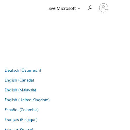
Prijavite
Sve Microsoft
se
u
svoj
račun
Deutsch (Österreich)
English (Canada)
English (Malaysia)
English (United Kingdom)
Español (Colombia)
Français (Belgique)
Français (Suisse)