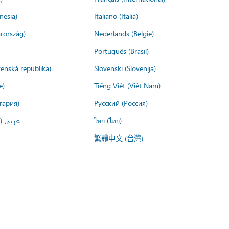
nesia)
Italiano (Italia)
rország)
Nederlands (België)
Português (Brasil)
venská republika)
Slovenski (Slovenija)
e)
Tiếng Việt (Việt Nam)
гария)
Русский (Россия)
عربي ()
ไทย (ไทย)
繁體中文 (台灣)