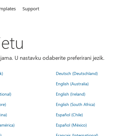
mplates
Support
jetu
ma. U nastavku odaberite preferirani jezik.
k)
Deutsch (Deutschland)
English (Australia)
tional)
English (Ireland)
ore)
English (South Africa)
ina)
Español (Chile)
américa)
Español (México)
)
Français (International)