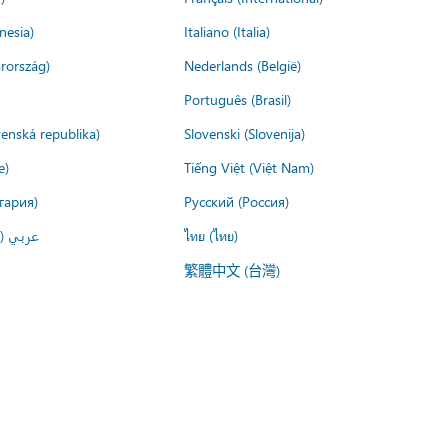
nesia)
Italiano (Italia)
rország)
Nederlands (België)
Português (Brasil)
venská republika)
Slovenski (Slovenija)
e)
Tiếng Việt (Việt Nam)
гария)
Русский (Россия)
عربي ()
ไทย (ไทย)
繁體中文 (台灣)