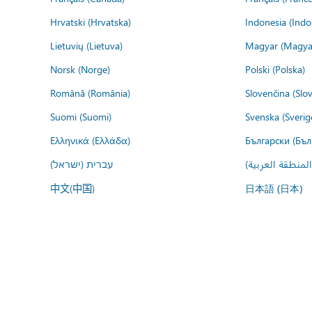
Hrvatski (Hrvatska)
Indonesia (Indo
Lietuvių (Lietuva)
Magyar (Magya
Norsk (Norge)
Polski (Polska)
Română (România)
Slovenčina (Slo
Suomi (Suomi)
Svenska (Sverig
Ελληνικά (Ελλάδα)
Български (Бъл
المنطقة العربية
עברית (ישראל)
中文(中国)
日本語 (日本)