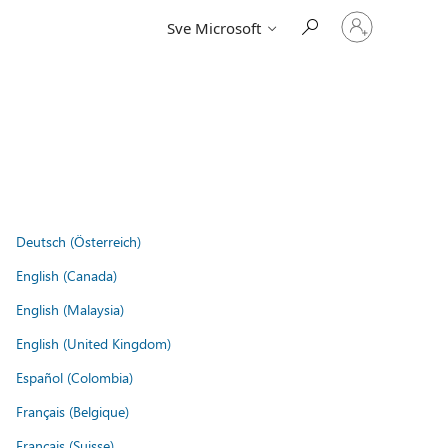
Prijavite
Sve Microsoft
se
u
svoj
račun
Deutsch (Österreich)
English (Canada)
English (Malaysia)
English (United Kingdom)
Español (Colombia)
Français (Belgique)
Français (Suisse)