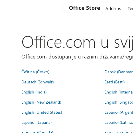
Microsoft
Office Store
Add-ins
Te
Office.com u svi
Office.com dostupan je u raznim državama/regija
Čeština (Česko)
Dansk (Danmar
Deutsch (Schweiz)
Eesti (Eesti)
English (India)
English (Interna
English (New Zealand)
English (Singap
English (United States)
Español (Argent
Español (España)
Español (Latino
Français (Canada)
Français (France