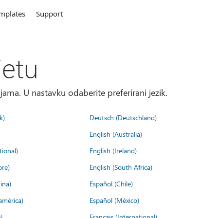
mplates
Support
jetu
ma. U nastavku odaberite preferirani jezik.
k)
Deutsch (Deutschland)
English (Australia)
tional)
English (Ireland)
ore)
English (South Africa)
ina)
Español (Chile)
américa)
Español (México)
)
Français (International)