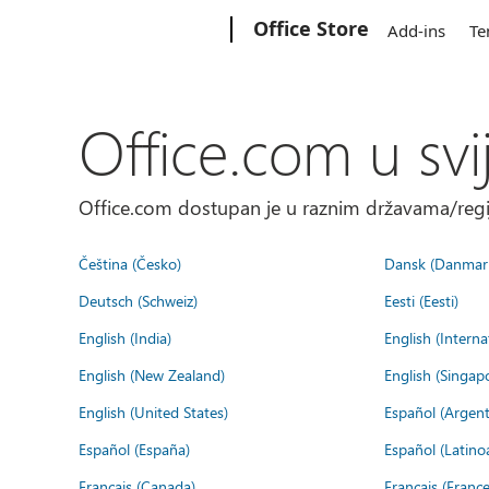
Microsoft
Office Store
Add-ins
Te
Office.com u svi
Office.com dostupan je u raznim državama/regija
Čeština (Česko)
Dansk (Danmar
Deutsch (Schweiz)
Eesti (Eesti)
English (India)
English (Interna
English (New Zealand)
English (Singap
English (United States)
Español (Argent
Español (España)
Español (Latino
Français (Canada)
Français (France