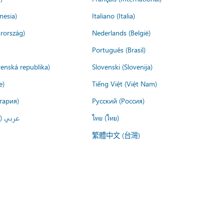
nesia)
Italiano (Italia)
rország)
Nederlands (België)
Português (Brasil)
venská republika)
Slovenski (Slovenija)
e)
Tiếng Việt (Việt Nam)
гария)
Русский (Россия)
عربي ()
ไทย (ไทย)
繁體中文 (台灣)