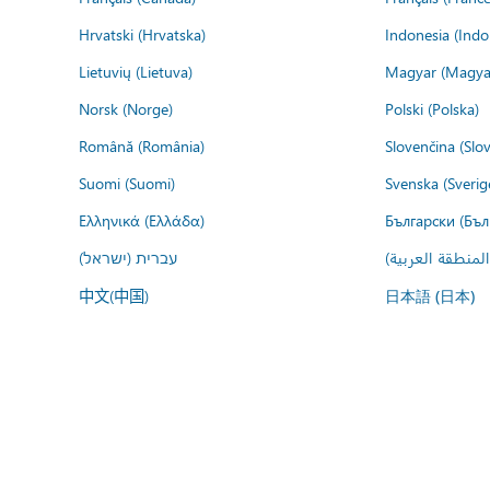
Hrvatski (Hrvatska)
Indonesia (Indo
Lietuvių (Lietuva)
Magyar (Magya
Norsk (Norge)
Polski (Polska)
Română (România)
Slovenčina (Slo
Suomi (Suomi)
Svenska (Sverig
Ελληνικά (Ελλάδα)
Български (Бъл
المنطقة العربية
עברית (ישראל)
中文(中国)
日本語 (日本)