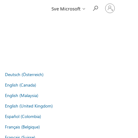
Prijavite
Sve Microsoft
se
u
svoj
račun
Deutsch (Österreich)
English (Canada)
English (Malaysia)
English (United Kingdom)
Español (Colombia)
Français (Belgique)
Français (Suisse)