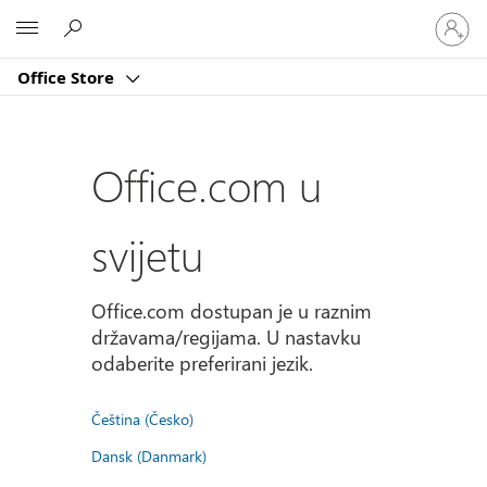
Prijavite
Microsoft
se
u
Office Store
svoj
račun
Office.com u
svijetu
Office.com dostupan je u raznim
državama/regijama. U nastavku
odaberite preferirani jezik.
Čeština (Česko)
Dansk (Danmark)