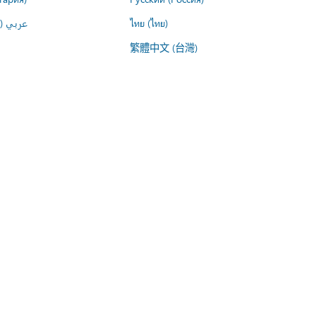
عربي ()
ไทย (ไทย)
繁體中文 (台灣)