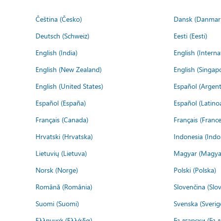
Čeština (Česko)
Dansk (Danmar
Deutsch (Schweiz)
Eesti (Eesti)
English (India)
English (Interna
English (New Zealand)
English (Singap
English (United States)
Español (Argent
Español (España)
Español (Latino
Français (Canada)
Français (France
Hrvatski (Hrvatska)
Indonesia (Indo
Lietuvių (Lietuva)
Magyar (Magya
Norsk (Norge)
Polski (Polska)
Română (România)
Slovenčina (Slo
Suomi (Suomi)
Svenska (Sverig
Ελληνικά (Ελλάδα)
Български (Бъл