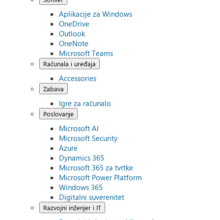
Aplikacije za Windows
OneDrive
Outlook
OneNote
Microsoft Teams
Računala i uređaja
Accessories
Zabava
Igre za računalo
Poslovanje
Microsoft AI
Microsoft Security
Azure
Dynamics 365
Microsoft 365 za tvrtke
Microsoft Power Platform
Windows 365
Digitalni suverenitet
Razvojni inženjer i IT