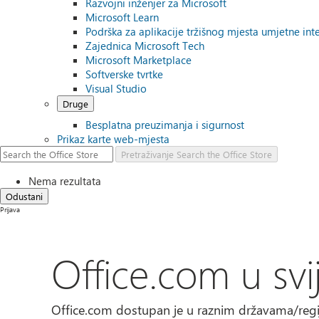
Razvojni inženjer za Microsoft
Microsoft Learn
Podrška za aplikacije tržišnog mjesta umjetne inte
Zajednica Microsoft Tech
Microsoft Marketplace
Softverske tvrtke
Visual Studio
Druge
Besplatna preuzimanja i sigurnost
Prikaz karte web-mjesta
Pretraživanje
Search the Office Store
Nema rezultata
Odustani
Prijava
Office.com u svi
Office.com dostupan je u raznim državama/regija