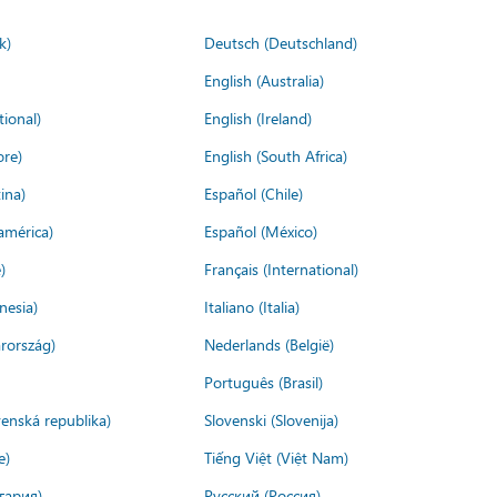
k)
Deutsch (Deutschland)
English (Australia)
tional)
English (Ireland)
ore)
English (South Africa)
ina)
Español (Chile)
américa)
Español (México)
)
Français (International)
nesia)
Italiano (Italia)
rország)
Nederlands (België)
Português (Brasil)
venská republika)
Slovenski (Slovenija)
e)
Tiếng Việt (Việt Nam)
гария)
Русский (Россия)