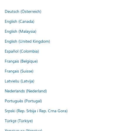
Deutsch (Österreich)
English (Canada)
English (Malaysia)
English (United Kingdom)
Español (Colombia)
Français (Belgique)
Français (Suisse)
Latviešu (Latvija)
Nederlands (Nederland)
Português (Portugal)
Srpski (Rep. Srbija i Rep. Crna Gora)
Türkçe (Türkiye)
Українська (Україна)