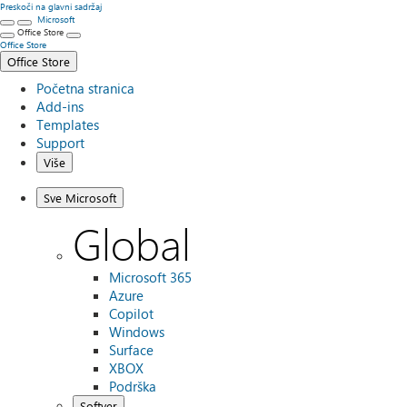
Preskoči na glavni sadržaj
Microsoft
Office Store
Office Store
Office Store
Početna stranica
Add-ins
Templates
Support
Više
Sve Microsoft
Global
Microsoft 365
Azure
Copilot
Windows
Surface
XBOX
Podrška
Softver