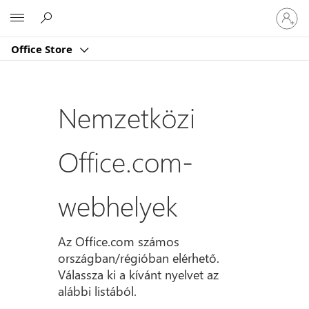
Jelentk
Microsoft
be
a
Office Store
fiókjába
Nemzetközi
Office.com-
webhelyek
Az Office.com számos
országban/régióban elérhető.
Válassza ki a kívánt nyelvet az
alábbi listából.