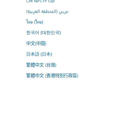
עברית (ישראל)
عربي (المنطقة العربية)
ไทย (ไทย)
한국어 (대한민국)
中文(中国)
日本語 (日本)
繁體中文 (台灣)
繁體中文 (香港特別行政區)