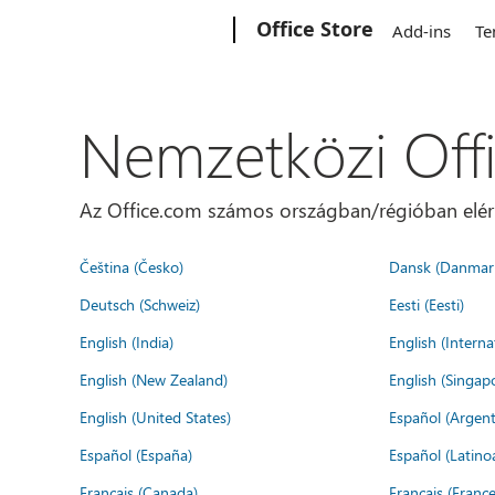
Microsoft
Office Store
Add-ins
Te
Nemzetközi Off
Az Office.com számos országban/régióban elérhet
Čeština (Česko)
Dansk (Danmar
Deutsch (Schweiz)
Eesti (Eesti)
English (India)
English (Interna
English (New Zealand)
English (Singap
English (United States)
Español (Argent
Español (España)
Español (Latino
Français (Canada)
Français (France