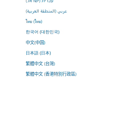
עברית (ישראל)
عربي (المنطقة العربية)
ไทย (ไทย)
한국어 (대한민국)
中文(中国)
日本語 (日本)
繁體中文 (台灣)
繁體中文 (香港特別行政區)