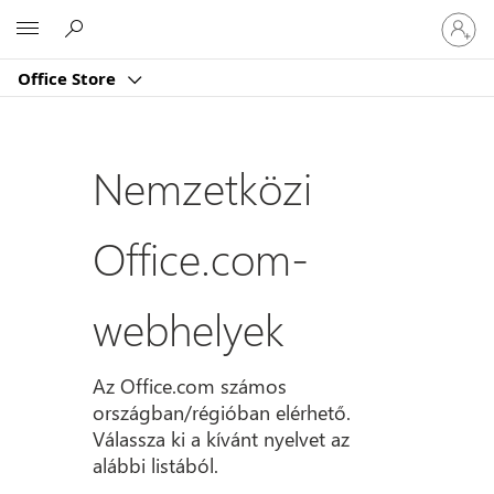
Jelentk
Microsoft
be
a
Office Store
fiókjába
Nemzetközi
Office.com-
webhelyek
Az Office.com számos
országban/régióban elérhető.
Válassza ki a kívánt nyelvet az
alábbi listából.