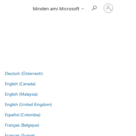
Jelentkezzen
Minden ami Microsoft
be
a
fiókjába
Deutsch (Österreich)
English (Canada)
English (Malaysia)
English (United Kingdom)
Español (Colombia)
Français (Belgique)
Français (Suisse)