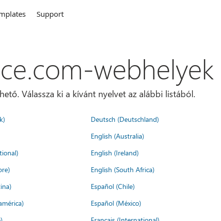
mplates
Support
ice.com-webhelyek
ő. Válassza ki a kívánt nyelvet az alábbi listából.
k)
Deutsch (Deutschland)
English (Australia)
tional)
English (Ireland)
ore)
English (South Africa)
ina)
Español (Chile)
américa)
Español (México)
)
Français (International)