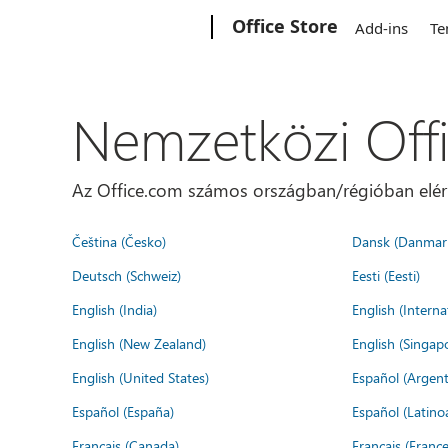
Microsoft
Office Store
Add-ins
Te
Nemzetközi Off
Az Office.com számos országban/régióban elérhet
Čeština (Česko)
Dansk (Danmar
Deutsch (Schweiz)
Eesti (Eesti)
English (India)
English (Interna
English (New Zealand)
English (Singap
English (United States)
Español (Argent
Español (España)
Español (Latino
Français (Canada)
Français (France