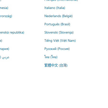
nesia)
Italiano (Italia)
rország)
Nederlands (België)
Português (Brasil)
venská republika)
Slovenski (Slovenija)
e)
Tiếng Việt (Việt Nam)
гария)
Русский (Россия)
عربي ()
ไทย (ไทย)
繁體中文 (台灣)