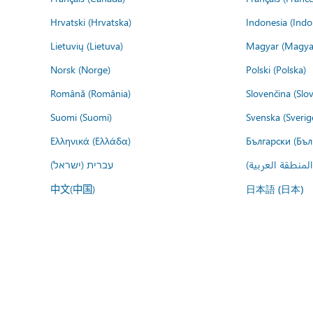
Hrvatski (Hrvatska)
Indonesia (Indo
Lietuvių (Lietuva)
Magyar (Magya
Norsk (Norge)
Polski (Polska)
Română (România)
Slovenčina (Slo
Suomi (Suomi)
Svenska (Sverig
Ελληνικά (Ελλάδα)
Български (Бъл
المنطقة العربية
עברית (ישראל)
中文(中国)
日本語 (日本)