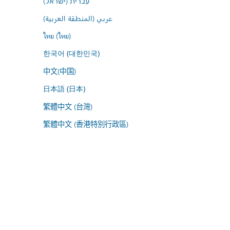
עברית (ישראל)
عربي (المنطقة العربية)
ไทย (ไทย)
한국어 (대한민국)
中文(中国)
日本語 (日本)
繁體中文 (台灣)
繁體中文 (香港特別行政區)