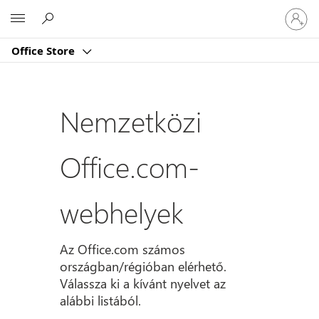
Jelentk
Microsoft
be
a
Office Store
fiókjába
Nemzetközi
Office.com-
webhelyek
Az Office.com számos
országban/régióban elérhető.
Válassza ki a kívánt nyelvet az
alábbi listából.