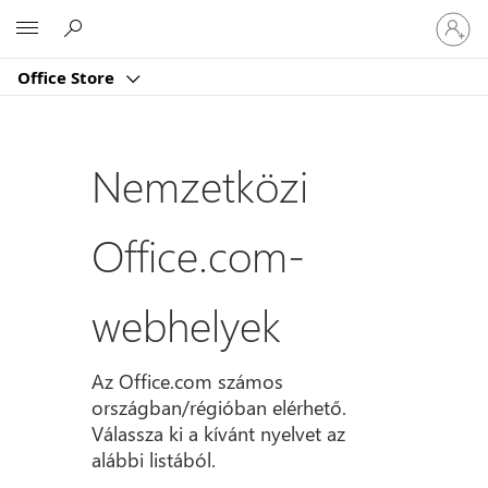
Jelentk
Microsoft
be
a
Office Store
fiókjába
Nemzetközi
Office.com-
webhelyek
Az Office.com számos
országban/régióban elérhető.
Válassza ki a kívánt nyelvet az
alábbi listából.