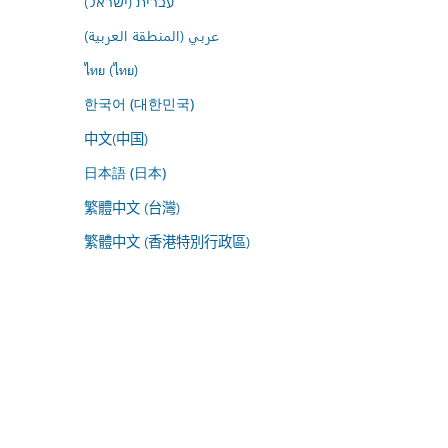
עברית (ישראל)
عربي (المنطقة العربية)
ไทย (ไทย)
한국어 (대한민국)
中文(中国)
日本語 (日本)
繁體中文 (台灣)
繁體中文 (香港特別行政區)