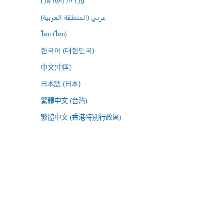
עברית (ישראל)
عربي (المنطقة العربية)
ไทย (ไทย)
한국어 (대한민국)
中文(中国)
日本語 (日本)
繁體中文 (台灣)
繁體中文 (香港特別行政區)