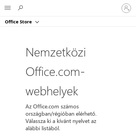
Jelentk
Microsoft
be
a
Office Store
fiókjába
Nemzetközi
Office.com-
webhelyek
Az Office.com számos
országban/régióban elérhető.
Válassza ki a kívánt nyelvet az
alábbi listából.