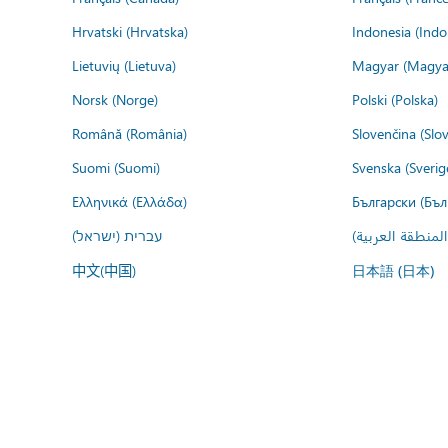
Hrvatski (Hrvatska)
Indonesia (Indo
Lietuvių (Lietuva)
Magyar (Magya
Norsk (Norge)
Polski (Polska)
Română (România)
Slovenčina (Slo
Suomi (Suomi)
Svenska (Sverig
Ελληνικά (Ελλάδα)
Български (Бъл
المنطقة العربية
עברית (ישראל)
中文(中国)
日本語 (日本)