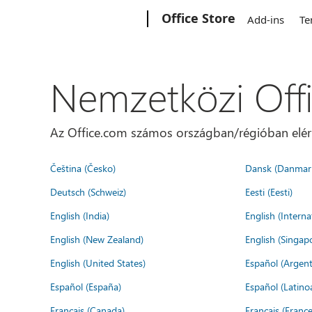
Microsoft
Office Store
Add-ins
Te
Nemzetközi Off
Az Office.com számos országban/régióban elérhet
Čeština (Česko)
Dansk (Danmar
Deutsch (Schweiz)
Eesti (Eesti)
English (India)
English (Interna
English (New Zealand)
English (Singap
English (United States)
Español (Argent
Español (España)
Español (Latino
Français (Canada)
Français (France