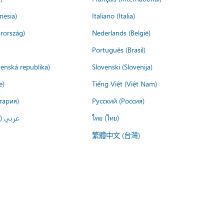
nesia)
Italiano (Italia)
rország)
Nederlands (België)
Português (Brasil)
venská republika)
Slovenski (Slovenija)
e)
Tiếng Việt (Việt Nam)
гария)
Русский (Россия)
عربي ()
ไทย (ไทย)
繁體中文 (台灣)