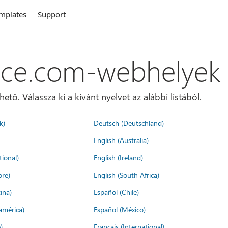
mplates
Support
ice.com-webhelyek
ő. Válassza ki a kívánt nyelvet az alábbi listából.
k)
Deutsch (Deutschland)
English (Australia)
tional)
English (Ireland)
ore)
English (South Africa)
ina)
Español (Chile)
américa)
Español (México)
)
Français (International)