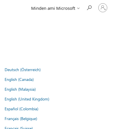
Jelentkezzen
Minden ami Microsoft
be
a
fiókjába
Deutsch (Österreich)
English (Canada)
English (Malaysia)
English (United Kingdom)
Español (Colombia)
Français (Belgique)
Français (Suisse)