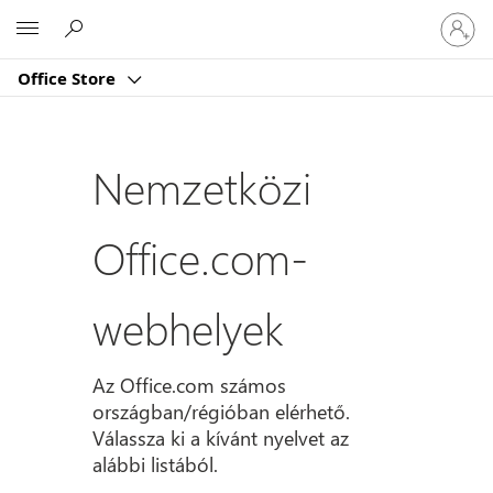
Jelentk
Microsoft
be
a
Office Store
fiókjába
Nemzetközi
Office.com-
webhelyek
Az Office.com számos
országban/régióban elérhető.
Válassza ki a kívánt nyelvet az
alábbi listából.