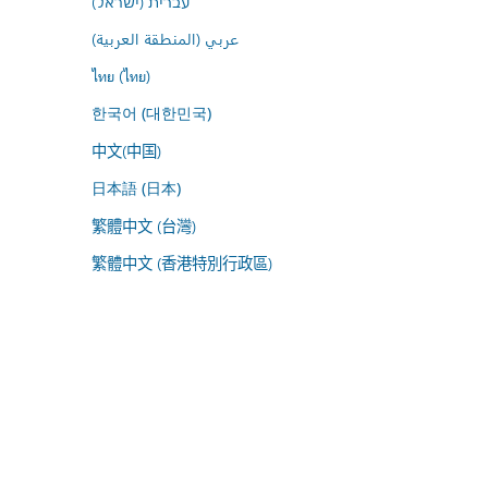
עברית (ישראל)
عربي (المنطقة العربية)
ไทย (ไทย)
한국어 (대한민국)
中文(中国)
日本語 (日本)
繁體中文 (台灣)
繁體中文 (香港特別行政區)