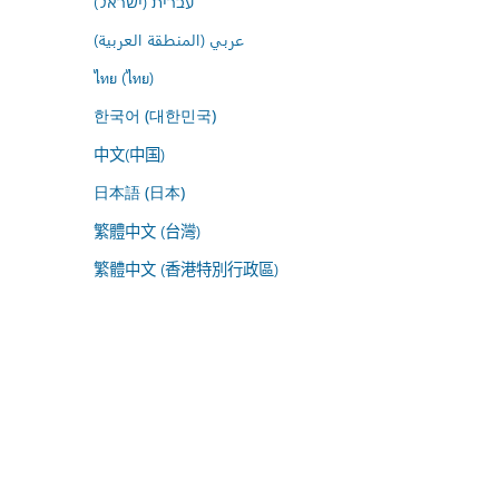
עברית (ישראל)
عربي (المنطقة العربية)
ไทย (ไทย)
한국어 (대한민국)
中文(中国)
日本語 (日本)
繁體中文 (台灣)
繁體中文 (香港特別行政區)