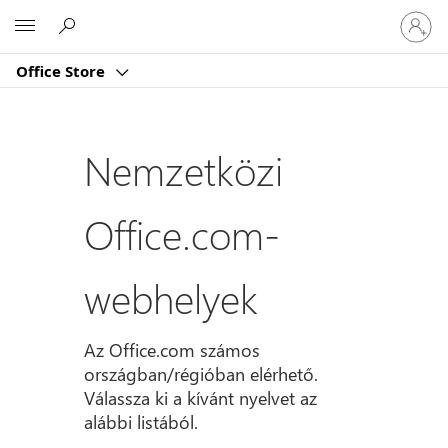
Jelentk
Microsoft
be
a
Office Store
fiókjába
Nemzetközi
Office.com-
webhelyek
Az Office.com számos
országban/régióban elérhető.
Válassza ki a kívánt nyelvet az
alábbi listából.