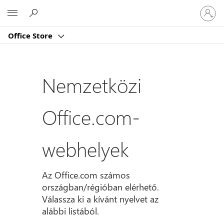
Jelentk
Microsoft
be
a
Office Store
fiókjába
Nemzetközi
Office.com-
webhelyek
Az Office.com számos
országban/régióban elérhető.
Válassza ki a kívánt nyelvet az
alábbi listából.