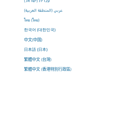
עברית (ישראל)
عربي (المنطقة العربية)
ไทย (ไทย)
한국어 (대한민국)
中文(中国)
日本語 (日本)
繁體中文 (台灣)
繁體中文 (香港特別行政區)