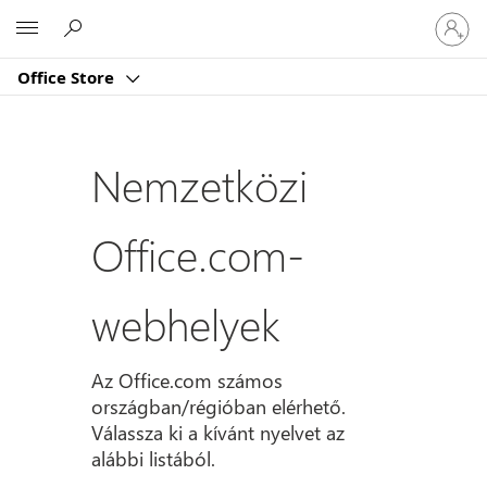
Jelentk
Microsoft
be
a
Office Store
fiókjába
Nemzetközi
Office.com-
webhelyek
Az Office.com számos
országban/régióban elérhető.
Válassza ki a kívánt nyelvet az
alábbi listából.