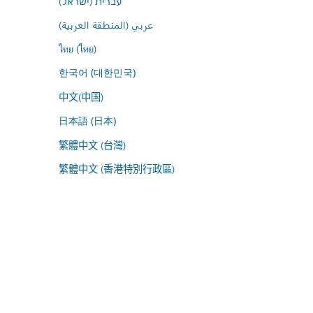
עברית (ישראל)
عربي (المنطقة العربية)
ไทย (ไทย)
한국어 (대한민국)
中文(中国)
日本語 (日本)
繁體中文 (台灣)
繁體中文 (香港特別行政區)