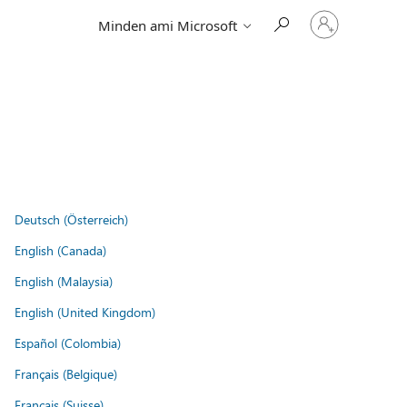
Jelentkezzen
Minden ami Microsoft
be
a
fiókjába
Deutsch (Österreich)
English (Canada)
English (Malaysia)
English (United Kingdom)
Español (Colombia)
Français (Belgique)
Français (Suisse)