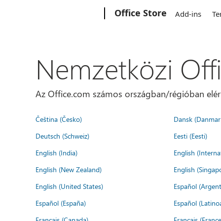
Microsoft
Office Store
Add-ins
Te
Nemzetközi Off
Az Office.com számos országban/régióban elérhet
Čeština (Česko)
Dansk (Danmar
Deutsch (Schweiz)
Eesti (Eesti)
English (India)
English (Interna
English (New Zealand)
English (Singap
English (United States)
Español (Argent
Español (España)
Español (Latino
Français (Canada)
Français (France