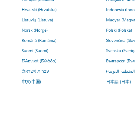
Hrvatski (Hrvatska)
Indonesia (Indo
Lietuvių (Lietuva)
Magyar (Magya
Norsk (Norge)
Polski (Polska)
Română (România)
Slovenčina (Slo
Suomi (Suomi)
Svenska (Sverig
Ελληνικά (Ελλάδα)
Български (Бъл
المنطقة العربية
עברית (ישראל)
中文(中国)
日本語 (日本)