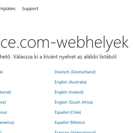
mplates
Support
ice.com-webhelyek
ő. Válassza ki a kívánt nyelvet az alábbi listából.
k)
Deutsch (Deutschland)
English (Australia)
tional)
English (Ireland)
ore)
English (South Africa)
ina)
Español (Chile)
américa)
Español (México)
)
Français (International)