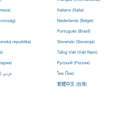
nesia)
Italiano (Italia)
rország)
Nederlands (België)
Português (Brasil)
venská republika)
Slovenski (Slovenija)
e)
Tiếng Việt (Việt Nam)
гария)
Русский (Россия)
عربي ()
ไทย (ไทย)
繁體中文 (台灣)