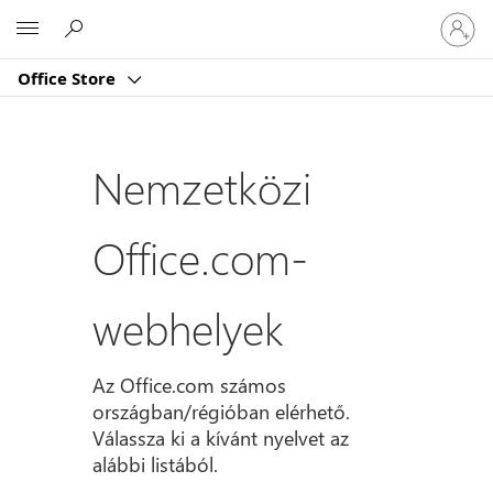
Jelentk
Microsoft
be
a
Office Store
fiókjába
Nemzetközi
Office.com-
webhelyek
Az Office.com számos
országban/régióban elérhető.
Válassza ki a kívánt nyelvet az
alábbi listából.