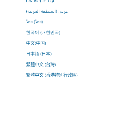
עברית (ישראל)
عربي (المنطقة العربية)
ไทย (ไทย)
한국어 (대한민국)
中文(中国)
日本語 (日本)
繁體中文 (台灣)
繁體中文 (香港特別行政區)