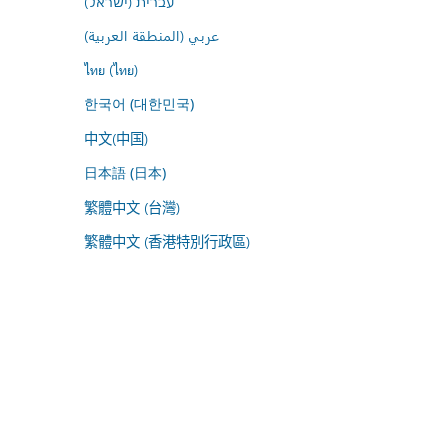
עברית (ישראל)
عربي (المنطقة العربية)
ไทย (ไทย)
한국어 (대한민국)
中文(中国)
日本語 (日本)
繁體中文 (台灣)
繁體中文 (香港特別行政區)