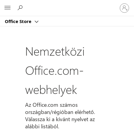
Jelentk
Microsoft
be
a
Office Store
fiókjába
Nemzetközi
Office.com-
webhelyek
Az Office.com számos
országban/régióban elérhető.
Válassza ki a kívánt nyelvet az
alábbi listából.