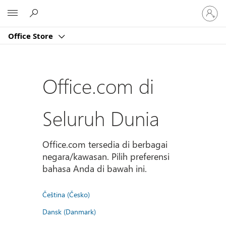
Masuk
Microsoft
ke
akun
Office Store
Anda
Office.com di
Seluruh Dunia
Office.com tersedia di berbagai
negara/kawasan. Pilih preferensi
bahasa Anda di bawah ini.
Čeština (Česko)
Dansk (Danmark)