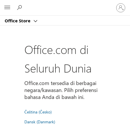
Masuk
Microsoft
ke
akun
Office Store
Anda
Office.com di
Seluruh Dunia
Office.com tersedia di berbagai
negara/kawasan. Pilih preferensi
bahasa Anda di bawah ini.
Čeština (Česko)
Dansk (Danmark)