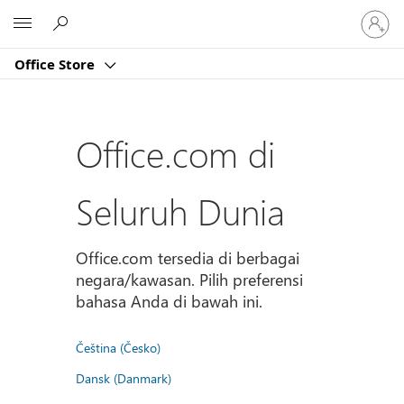
Masuk
Microsoft
ke
akun
Office Store
Anda
Office.com di
Seluruh Dunia
Office.com tersedia di berbagai
negara/kawasan. Pilih preferensi
bahasa Anda di bawah ini.
Čeština (Česko)
Dansk (Danmark)