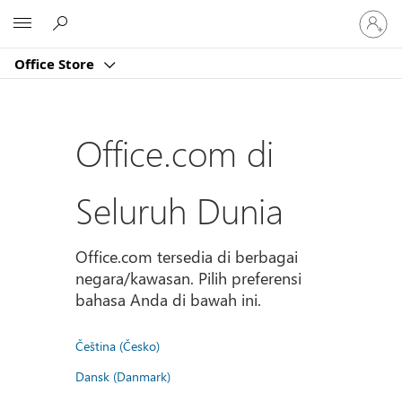
Masuk
Microsoft
ke
akun
Office Store
Anda
Office.com di
Seluruh Dunia
Office.com tersedia di berbagai
negara/kawasan. Pilih preferensi
bahasa Anda di bawah ini.
Čeština (Česko)
Dansk (Danmark)