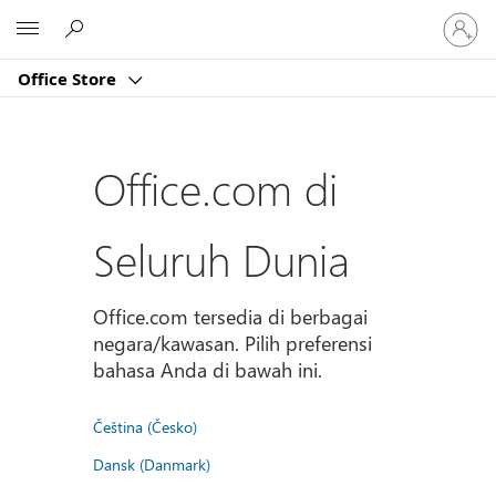
Masuk
Microsoft
ke
akun
Office Store
Anda
Office.com di
Seluruh Dunia
Office.com tersedia di berbagai
negara/kawasan. Pilih preferensi
bahasa Anda di bawah ini.
Čeština (Česko)
Dansk (Danmark)