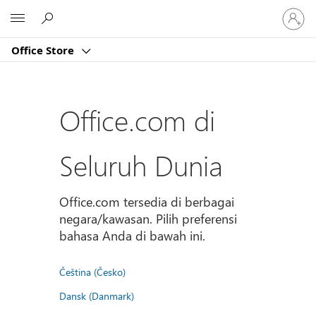
Masuk
Microsoft
ke
akun
Office Store
Anda
Office.com di
Seluruh Dunia
Office.com tersedia di berbagai
negara/kawasan. Pilih preferensi
bahasa Anda di bawah ini.
Čeština (Česko)
Dansk (Danmark)