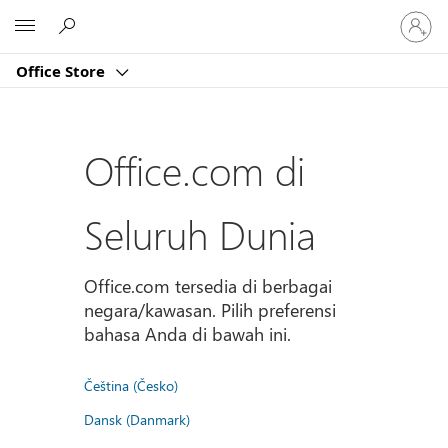
Masuk
Microsoft
ke
akun
Office Store
Anda
Office.com di
Seluruh Dunia
Office.com tersedia di berbagai
negara/kawasan. Pilih preferensi
bahasa Anda di bawah ini.
Čeština (Česko)
Dansk (Danmark)