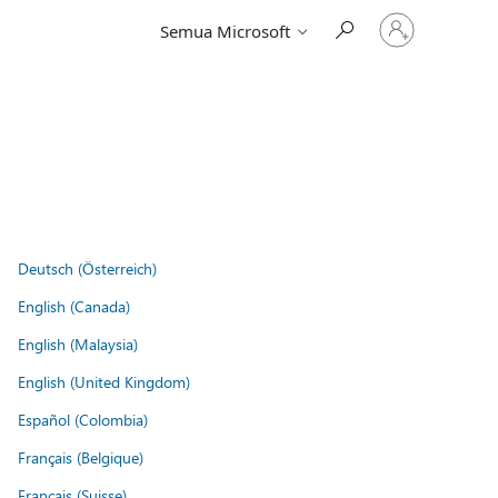
Masuk
Semua Microsoft
ke
akun
Anda
Deutsch (Österreich)
English (Canada)
English (Malaysia)
English (United Kingdom)
Español (Colombia)
Français (Belgique)
Français (Suisse)