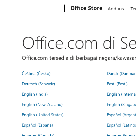
Microsoft
Office Store
Add-ins
Te
Office.com di S
Office.com tersedia di berbagai negara/kawasan.
Čeština (Česko)
Dansk (Danmar
Deutsch (Schweiz)
Eesti (Eesti)
English (India)
English (Interna
English (New Zealand)
English (Singap
English (United States)
Español (Argent
Español (España)
Español (Latino
Français (Canada)
Français (France