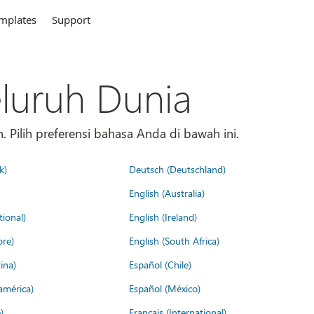
mplates
Support
eluruh Dunia
 Pilih preferensi bahasa Anda di bawah ini.
k)
Deutsch (Deutschland)
English (Australia)
tional)
English (Ireland)
ore)
English (South Africa)
ina)
Español (Chile)
américa)
Español (México)
)
Français (International)