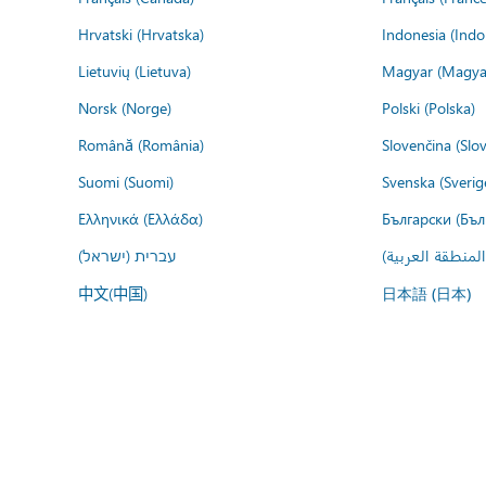
Hrvatski (Hrvatska)
Indonesia (Indo
Lietuvių (Lietuva)
Magyar (Magya
Norsk (Norge)
Polski (Polska)
Română (România)
Slovenčina (Slo
Suomi (Suomi)
Svenska (Sverig
Ελληνικά (Ελλάδα)
Български (Бъл
المنطقة العربية
עברית (ישראל)
中文(中国)
日本語 (日本)