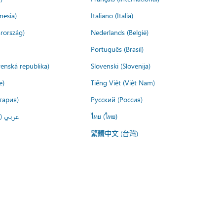
nesia)
Italiano (Italia)
rország)
Nederlands (België)
Português (Brasil)
venská republika)
Slovenski (Slovenija)
e)
Tiếng Việt (Việt Nam)
гария)
Русский (Россия)
عربي ()
ไทย (ไทย)
繁體中文 (台灣)