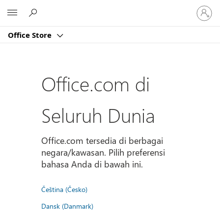
Masuk
Microsoft
ke
akun
Office Store
Anda
Office.com di
Seluruh Dunia
Office.com tersedia di berbagai
negara/kawasan. Pilih preferensi
bahasa Anda di bawah ini.
Čeština (Česko)
Dansk (Danmark)