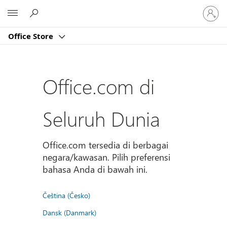
Masuk
Microsoft
ke
akun
Office Store
Anda
Office.com di
Seluruh Dunia
Office.com tersedia di berbagai
negara/kawasan. Pilih preferensi
bahasa Anda di bawah ini.
Čeština (Česko)
Dansk (Danmark)