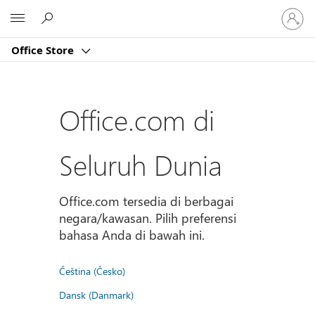
Masuk
Microsoft
ke
akun
Office Store
Anda
Office.com di
Seluruh Dunia
Office.com tersedia di berbagai
negara/kawasan. Pilih preferensi
bahasa Anda di bawah ini.
Čeština (Česko)
Dansk (Danmark)