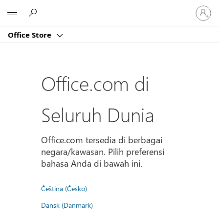
Masuk
Microsoft
ke
akun
Office Store
Anda
Office.com di
Seluruh Dunia
Office.com tersedia di berbagai
negara/kawasan. Pilih preferensi
bahasa Anda di bawah ini.
Čeština (Česko)
Dansk (Danmark)