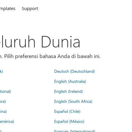
mplates
Support
eluruh Dunia
 Pilih preferensi bahasa Anda di bawah ini.
k)
Deutsch (Deutschland)
English (Australia)
tional)
English (Ireland)
ore)
English (South Africa)
ina)
Español (Chile)
américa)
Español (México)
)
Français (International)