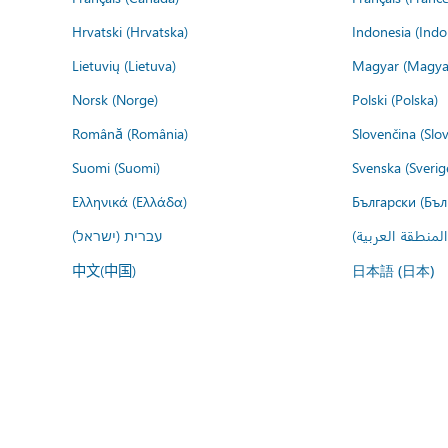
Hrvatski (Hrvatska)
Indonesia (Indo
Lietuvių (Lietuva)
Magyar (Magya
Norsk (Norge)
Polski (Polska)
Română (România)
Slovenčina (Slo
Suomi (Suomi)
Svenska (Sverig
Ελληνικά (Ελλάδα)
Български (Бъл
المنطقة العربية
עברית (ישראל)
中文(中国)
日本語 (日本)