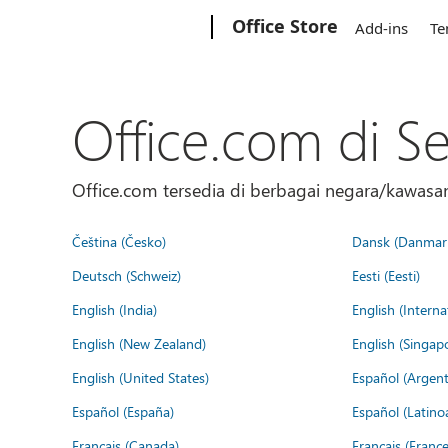
Microsoft
Office Store
Add-ins
Te
Office.com di S
Office.com tersedia di berbagai negara/kawasan.
Čeština (Česko)
Dansk (Danmar
Deutsch (Schweiz)
Eesti (Eesti)
English (India)
English (Interna
English (New Zealand)
English (Singap
English (United States)
Español (Argent
Español (España)
Español (Latino
Français (Canada)
Français (France