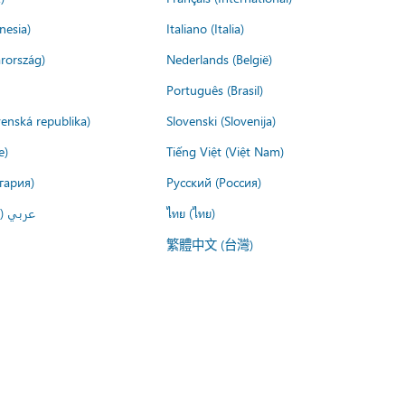
nesia)
Italiano (Italia)
rország)
Nederlands (België)
Português (Brasil)
venská republika)
Slovenski (Slovenija)
e)
Tiếng Việt (Việt Nam)
гария)
Русский (Россия)
عربي ()
ไทย (ไทย)
繁體中文 (台灣)