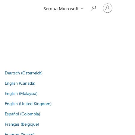
Masuk
Semua Microsoft
ke
akun
Anda
Deutsch (Österreich)
English (Canada)
English (Malaysia)
English (United Kingdom)
Español (Colombia)
Français (Belgique)
Français (Suisse)