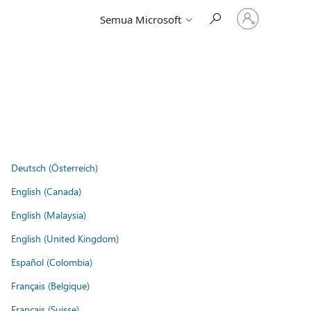
Masuk
Semua Microsoft
ke
akun
Anda
Deutsch (Österreich)
English (Canada)
English (Malaysia)
English (United Kingdom)
Español (Colombia)
Français (Belgique)
Français (Suisse)