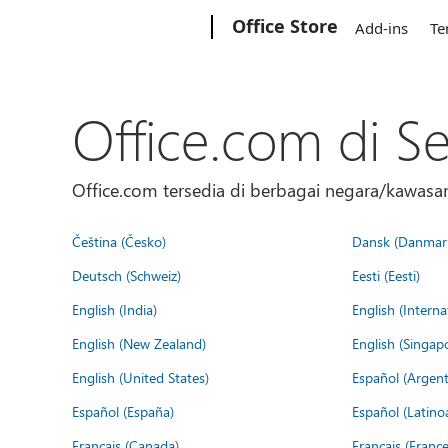
Microsoft
Office Store
Add-ins
Te
Office.com di S
Office.com tersedia di berbagai negara/kawasan.
Čeština (Česko)
Dansk (Danmar
Deutsch (Schweiz)
Eesti (Eesti)
English (India)
English (Interna
English (New Zealand)
English (Singap
English (United States)
Español (Argent
Español (España)
Español (Latino
Français (Canada)
Français (France