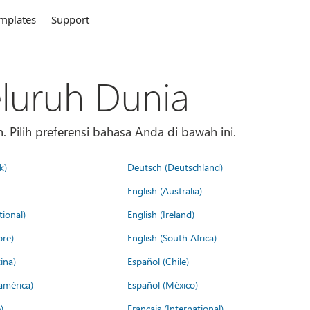
mplates
Support
eluruh Dunia
 Pilih preferensi bahasa Anda di bawah ini.
k)
Deutsch (Deutschland)
English (Australia)
tional)
English (Ireland)
ore)
English (South Africa)
ina)
Español (Chile)
américa)
Español (México)
)
Français (International)