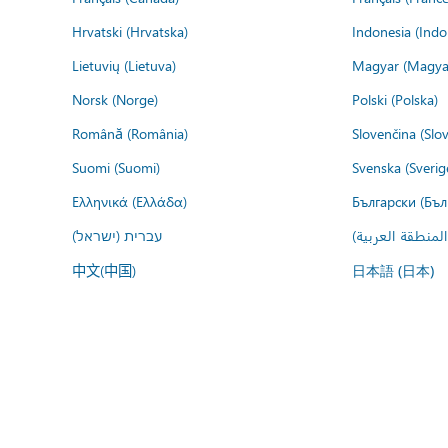
Hrvatski (Hrvatska)
Indonesia (Indo
Lietuvių (Lietuva)
Magyar (Magya
Norsk (Norge)
Polski (Polska)
Română (România)
Slovenčina (Slo
Suomi (Suomi)
Svenska (Sverig
Ελληνικά (Ελλάδα)
Български (Бъл
المنطقة العربية
עברית (ישראל)
中文(中国)
日本語 (日本)