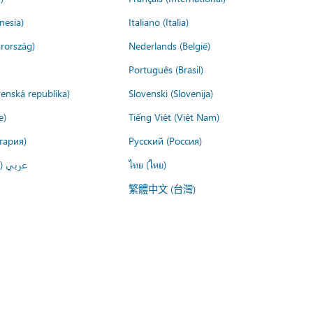
nesia)
Italiano (Italia)
rország)
Nederlands (België)
Português (Brasil)
venská republika)
Slovenski (Slovenija)
e)
Tiếng Việt (Việt Nam)
гария)
Русский (Россия)
عربي ()
ไทย (ไทย)
繁體中文 (台灣)