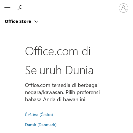
Masuk
Microsoft
ke
akun
Office Store
Anda
Office.com di
Seluruh Dunia
Office.com tersedia di berbagai
negara/kawasan. Pilih preferensi
bahasa Anda di bawah ini.
Čeština (Česko)
Dansk (Danmark)