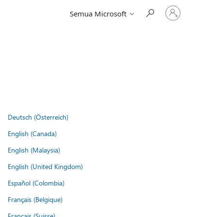
Masuk
Semua Microsoft
ke
akun
Anda
Deutsch (Österreich)
English (Canada)
English (Malaysia)
English (United Kingdom)
Español (Colombia)
Français (Belgique)
Français (Suisse)