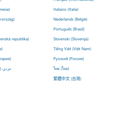
nesia)
Italiano (Italia)
rország)
Nederlands (België)
Português (Brasil)
venská republika)
Slovenski (Slovenija)
e)
Tiếng Việt (Việt Nam)
гария)
Русский (Россия)
عربي ()
ไทย (ไทย)
繁體中文 (台灣)