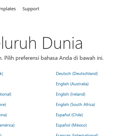
mplates
Support
eluruh Dunia
 Pilih preferensi bahasa Anda di bawah ini.
k)
Deutsch (Deutschland)
English (Australia)
tional)
English (Ireland)
ore)
English (South Africa)
ina)
Español (Chile)
américa)
Español (México)
)
Français (International)