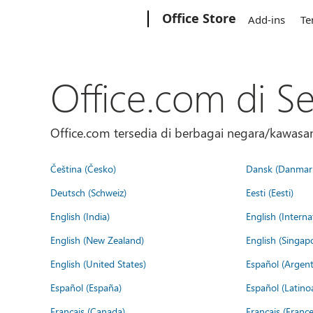
Microsoft
Office Store
Add-ins
Te
Office.com di S
Office.com tersedia di berbagai negara/kawasan.
Čeština (Česko)
Dansk (Danmar
Deutsch (Schweiz)
Eesti (Eesti)
English (India)
English (Interna
English (New Zealand)
English (Singap
English (United States)
Español (Argent
Español (España)
Español (Latino
Français (Canada)
Français (France