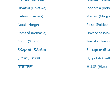
Hrvatski (Hrvatska)
Indonesia (Indo
Lietuvių (Lietuva)
Magyar (Magya
Norsk (Norge)
Polski (Polska)
Română (România)
Slovenčina (Slo
Suomi (Suomi)
Svenska (Sverig
Ελληνικά (Ελλάδα)
Български (Бъл
المنطقة العربية
עברית (ישראל)
中文(中国)
日本語 (日本)