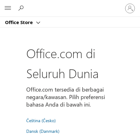
Masuk
Microsoft
ke
akun
Office Store
Anda
Office.com di
Seluruh Dunia
Office.com tersedia di berbagai
negara/kawasan. Pilih preferensi
bahasa Anda di bawah ini.
Čeština (Česko)
Dansk (Danmark)