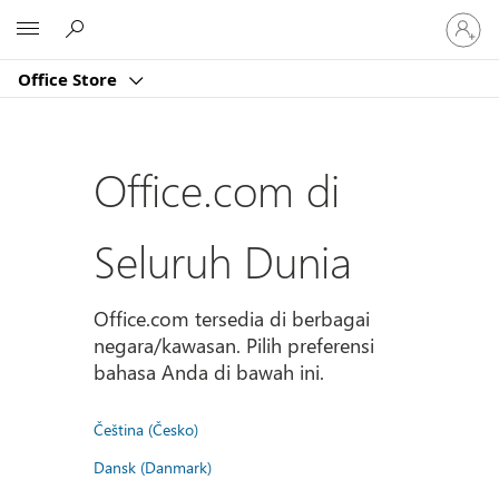
Masuk
Microsoft
ke
akun
Office Store
Anda
Office.com di
Seluruh Dunia
Office.com tersedia di berbagai
negara/kawasan. Pilih preferensi
bahasa Anda di bawah ini.
Čeština (Česko)
Dansk (Danmark)