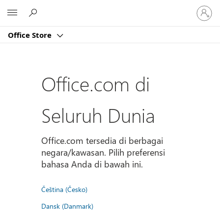
Masuk
Microsoft
ke
akun
Office Store
Anda
Office.com di
Seluruh Dunia
Office.com tersedia di berbagai
negara/kawasan. Pilih preferensi
bahasa Anda di bawah ini.
Čeština (Česko)
Dansk (Danmark)