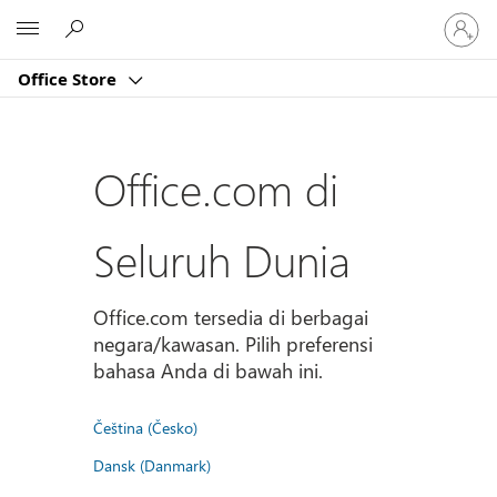
Masuk
Microsoft
ke
akun
Office Store
Anda
Office.com di
Seluruh Dunia
Office.com tersedia di berbagai
negara/kawasan. Pilih preferensi
bahasa Anda di bawah ini.
Čeština (Česko)
Dansk (Danmark)