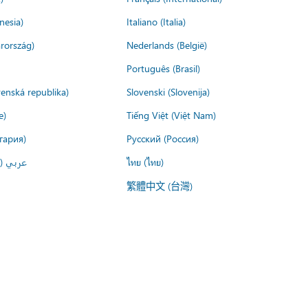
nesia)
Italiano (Italia)
rország)
Nederlands (België)
Português (Brasil)
venská republika)
Slovenski (Slovenija)
e)
Tiếng Việt (Việt Nam)
гария)
Русский (Россия)
عربي ()
ไทย (ไทย)
繁體中文 (台灣)