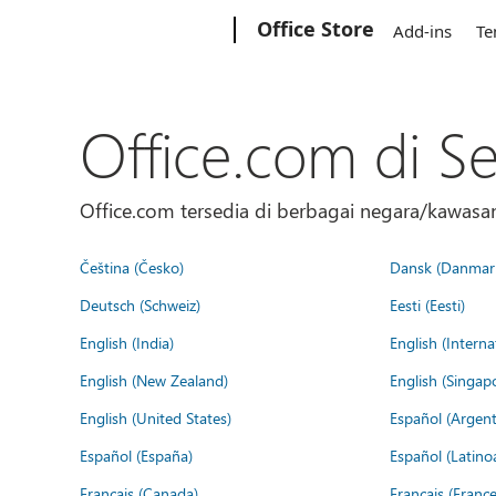
Microsoft
Office Store
Add-ins
Te
Office.com di S
Office.com tersedia di berbagai negara/kawasan.
Čeština (Česko)
Dansk (Danmar
Deutsch (Schweiz)
Eesti (Eesti)
English (India)
English (Interna
English (New Zealand)
English (Singap
English (United States)
Español (Argent
Español (España)
Español (Latino
Français (Canada)
Français (France