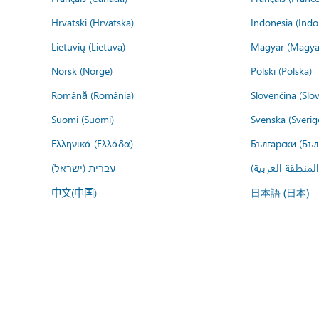
Hrvatski (Hrvatska)
Indonesia (Indo
Lietuvių (Lietuva)
Magyar (Magya
Norsk (Norge)
Polski (Polska)
Română (România)
Slovenčina (Slo
Suomi (Suomi)
Svenska (Sverig
Ελληνικά (Ελλάδα)
Български (Бъл
المنطقة العربية
עברית (ישראל)
中文(中国)
日本語 (日本)