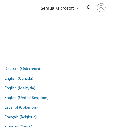
Masuk
Semua Microsoft
ke
akun
Anda
Deutsch (Österreich)
English (Canada)
English (Malaysia)
English (United Kingdom)
Español (Colombia)
Français (Belgique)
Français (Suisse)