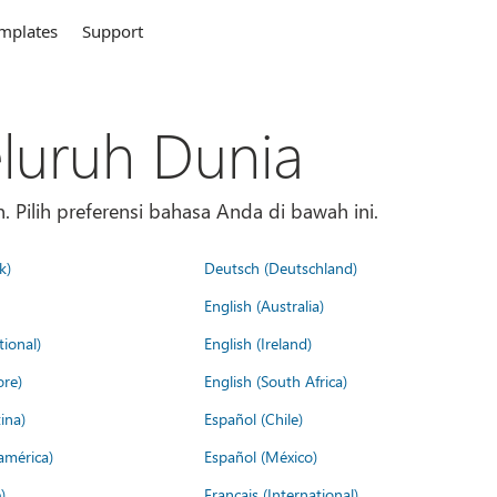
mplates
Support
eluruh Dunia
 Pilih preferensi bahasa Anda di bawah ini.
k)
Deutsch (Deutschland)
English (Australia)
tional)
English (Ireland)
ore)
English (South Africa)
ina)
Español (Chile)
américa)
Español (México)
)
Français (International)