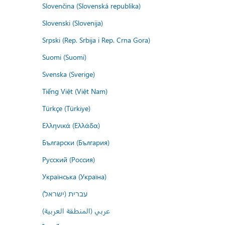
Slovenčina (Slovenská republika)
Slovenski (Slovenija)
Srpski (Rep. Srbija i Rep. Crna Gora)
Suomi (Suomi)
Svenska (Sverige)
Tiếng Việt (Việt Nam)
Türkçe (Türkiye)
Ελληνικά (Ελλάδα)
Български (България)
Русский (Россия)
Українська (Україна)
עברית (ישראל)
عربي (المنطقة العربية)