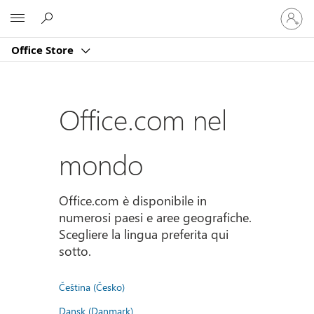
Accedi
Microsoft
con
il
Office Store
tuo
account
Office.com nel
mondo
Office.com è disponibile in
numerosi paesi e aree geografiche.
Scegliere la lingua preferita qui
sotto.
Čeština (Česko)
Dansk (Danmark)