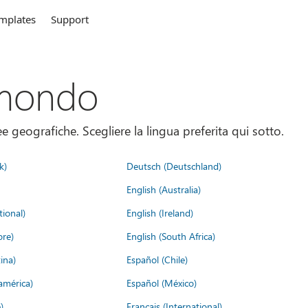
mplates
Support
 mondo
 geografiche. Scegliere la lingua preferita qui sotto.
k)
Deutsch (Deutschland)
English (Australia)
tional)
English (Ireland)
ore)
English (South Africa)
ina)
Español (Chile)
américa)
Español (México)
)
Français (International)