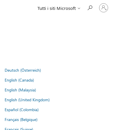
Accedi
Tutti i siti Microsoft
con
il
tuo
account
Deutsch (Österreich)
English (Canada)
English (Malaysia)
English (United Kingdom)
Español (Colombia)
Français (Belgique)
Français (Suisse)