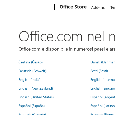
Microsoft
Office Store
Add-ins
Te
Office.com nel
Office.com è disponibile in numerosi paesi e aree
Čeština (Česko)
Dansk (Danmar
Deutsch (Schweiz)
Eesti (Eesti)
English (India)
English (Interna
English (New Zealand)
English (Singap
English (United States)
Español (Argent
Español (España)
Español (Latino
Français (Canada)
Français (France