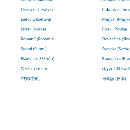
Hrvatski (Hrvatska)
Indonesia (Indo
Lietuvių (Lietuva)
Magyar (Magya
Norsk (Norge)
Polski (Polska)
Română (România)
Slovenčina (Slo
Suomi (Suomi)
Svenska (Sverig
Ελληνικά (Ελλάδα)
Български (Бъл
المنطقة العربية
עברית (ישראל)
中文(中国)
日本語 (日本)