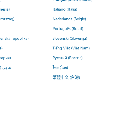
nesia)
Italiano (Italia)
rország)
Nederlands (België)
Português (Brasil)
venská republika)
Slovenski (Slovenija)
e)
Tiếng Việt (Việt Nam)
гария)
Русский (Россия)
عربي ()
ไทย (ไทย)
繁體中文 (台灣)