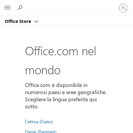
Accedi
Microsoft
con
il
Office Store
tuo
account
Office.com nel
mondo
Office.com è disponibile in
numerosi paesi e aree geografiche.
Scegliere la lingua preferita qui
sotto.
Čeština (Česko)
Dansk (Danmark)