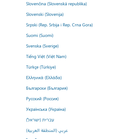
Slovenčina (Slovenská republika)
Slovenski (Slovenija)
Srpski (Rep. Srbija i Rep. Crna Gora)
Suomi (Suomi)
Svenska (Sverige)
Tiếng Việt (Việt Nam)
Türkçe (Türkiye)
Ελληνικά (Ελλάδα)
Български (България)
Русский (Россия)
Українська (Україна)
עברית (ישראל)
عربي (المنطقة العربية)