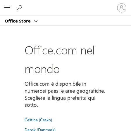
Accedi
Microsoft
con
il
Office Store
tuo
account
Office.com nel
mondo
Office.com è disponibile in
numerosi paesi e aree geografiche.
Scegliere la lingua preferita qui
sotto.
Čeština (Česko)
Dansk (Danmark)