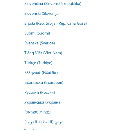
Slovenčina (Slovenská republika)
Slovenski (Slovenija)
Srpski (Rep. Srbija i Rep. Crna Gora)
Suomi (Suomi)
Svenska (Sverige)
Tiếng Việt (Việt Nam)
Türkçe (Türkiye)
Ελληνικά (Ελλάδα)
Български (България)
Русский (Россия)
Українська (Україна)
עברית (ישראל)
عربي (المنطقة العربية)