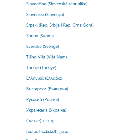
Slovenčina (Slovenská republika)
Slovenski (Slovenija)
Srpski (Rep. Srbija i Rep. Crna Gora)
Suomi (Suomi)
Svenska (Sverige)
Tiếng Việt (Việt Nam)
Türkçe (Türkiye)
Ελληνικά (Ελλάδα)
Български (България)
Русский (Россия)
Українська (Україна)
עברית (ישראל)
عربي (المنطقة العربية)