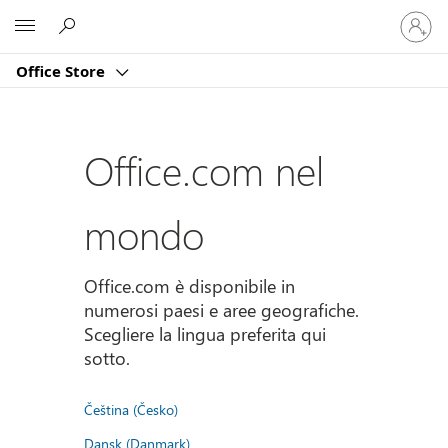
Accedi
Microsoft
con
il
Office Store
tuo
account
Office.com nel
mondo
Office.com è disponibile in
numerosi paesi e aree geografiche.
Scegliere la lingua preferita qui
sotto.
Čeština (Česko)
Dansk (Danmark)