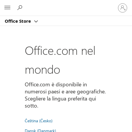
Accedi
Microsoft
con
il
Office Store
tuo
account
Office.com nel
mondo
Office.com è disponibile in
numerosi paesi e aree geografiche.
Scegliere la lingua preferita qui
sotto.
Čeština (Česko)
Dansk (Danmark)