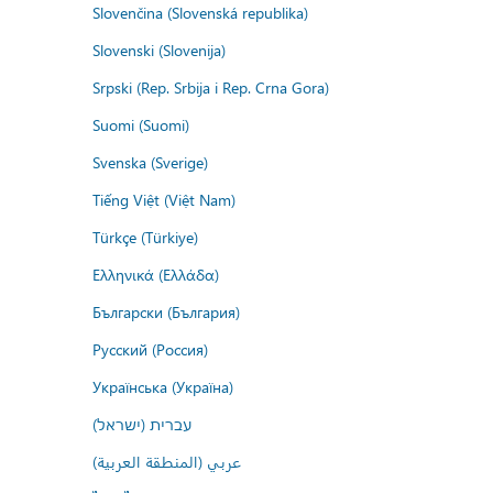
Slovenčina (Slovenská republika)
Slovenski (Slovenija)
Srpski (Rep. Srbija i Rep. Crna Gora)
Suomi (Suomi)
Svenska (Sverige)
Tiếng Việt (Việt Nam)
Türkçe (Türkiye)
Ελληνικά (Ελλάδα)
Български (България)
Русский (Россия)
Українська (Україна)
עברית (ישראל)
عربي (المنطقة العربية)