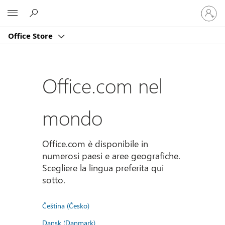
Accedi
Microsoft
con
il
Office Store
tuo
account
Office.com nel
mondo
Office.com è disponibile in
numerosi paesi e aree geografiche.
Scegliere la lingua preferita qui
sotto.
Čeština (Česko)
Dansk (Danmark)