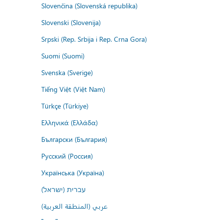
Slovenčina (Slovenská republika)
Slovenski (Slovenija)
Srpski (Rep. Srbija i Rep. Crna Gora)
Suomi (Suomi)
Svenska (Sverige)
Tiếng Việt (Việt Nam)
Türkçe (Türkiye)
Ελληνικά (Ελλάδα)
Български (България)
Русский (Россия)
Українська (Україна)
עברית (ישראל)
عربي (المنطقة العربية)