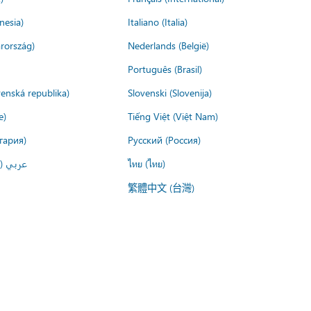
nesia)
Italiano (Italia)
rország)
Nederlands (België)
Português (Brasil)
venská republika)
Slovenski (Slovenija)
e)
Tiếng Việt (Việt Nam)
гария)
Русский (Россия)
عربي ()
ไทย (ไทย)
繁體中文 (台灣)