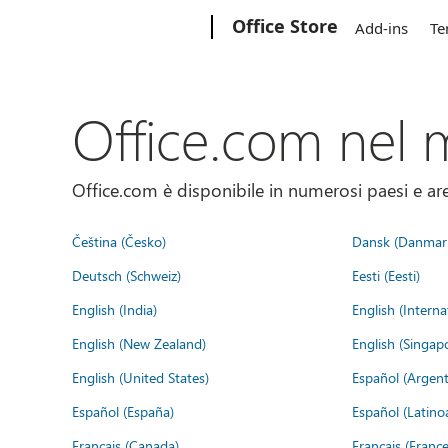
Microsoft
Office Store
Add-ins
Te
Office.com nel
Office.com è disponibile in numerosi paesi e aree
Čeština (Česko)
Dansk (Danmar
Deutsch (Schweiz)
Eesti (Eesti)
English (India)
English (Interna
English (New Zealand)
English (Singap
English (United States)
Español (Argent
Español (España)
Español (Latino
Français (Canada)
Français (France