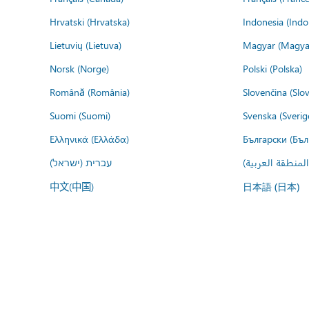
Hrvatski (Hrvatska)
Indonesia (Indo
Lietuvių (Lietuva)
Magyar (Magya
Norsk (Norge)
Polski (Polska)
Română (România)
Slovenčina (Slo
Suomi (Suomi)
Svenska (Sverig
Ελληνικά (Ελλάδα)
Български (Бъл
المنطقة العربية
עברית (ישראל)
中文(中国)
日本語 (日本)