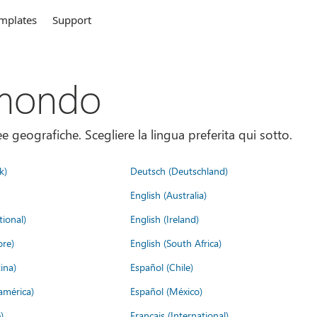
mplates
Support
 mondo
 geografiche. Scegliere la lingua preferita qui sotto.
k)
Deutsch (Deutschland)
English (Australia)
tional)
English (Ireland)
ore)
English (South Africa)
ina)
Español (Chile)
américa)
Español (México)
)
Français (International)