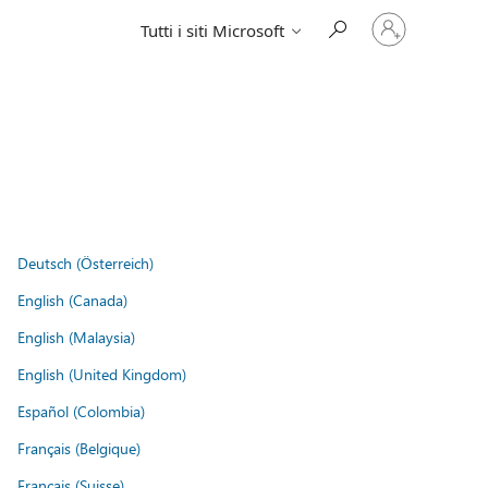
Accedi
Tutti i siti Microsoft
con
il
tuo
account
Deutsch (Österreich)
English (Canada)
English (Malaysia)
English (United Kingdom)
Español (Colombia)
Français (Belgique)
Français (Suisse)