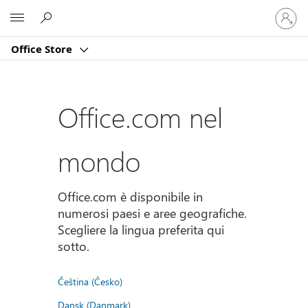
Accedi
Microsoft
con
il
Office Store
tuo
account
Office.com nel
mondo
Office.com è disponibile in
numerosi paesi e aree geografiche.
Scegliere la lingua preferita qui
sotto.
Čeština (Česko)
Dansk (Danmark)