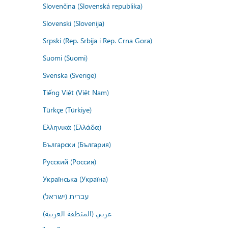
Slovenčina (Slovenská republika)
Slovenski (Slovenija)
Srpski (Rep. Srbija i Rep. Crna Gora)
Suomi (Suomi)
Svenska (Sverige)
Tiếng Việt (Việt Nam)
Türkçe (Türkiye)
Ελληνικά (Ελλάδα)
Български (България)
Русский (Россия)
Українська (Україна)
עברית (ישראל)
عربي (المنطقة العربية)